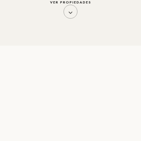
VER PROPIEDADES
CATÁLOGO
Propiedades en esta
urbanización
♡
VENTA