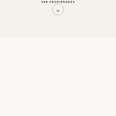
VER PROPIEDADES
CATÁLOGO
Propiedades en esta
urbanización
♡
VENTA