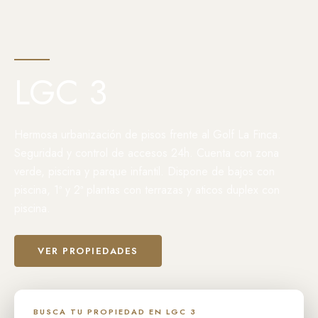
LGC 3
Hermosa urbanización de pisos frente al Golf La Finca.
Seguridad y control de accesos 24h. Cuenta con zona
verde, piscina y parque infantil. Dispone de bajos con
piscina, 1ª y 2ª plantas con terrazas y aticos duplex con
piscina.
VER PROPIEDADES
BUSCA TU PROPIEDAD EN LGC 3