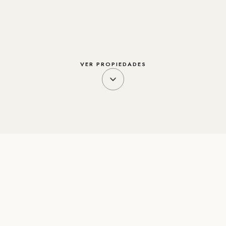
VER PROPIEDADES
CATÁLOGO
Propiedades en esta
urbanización