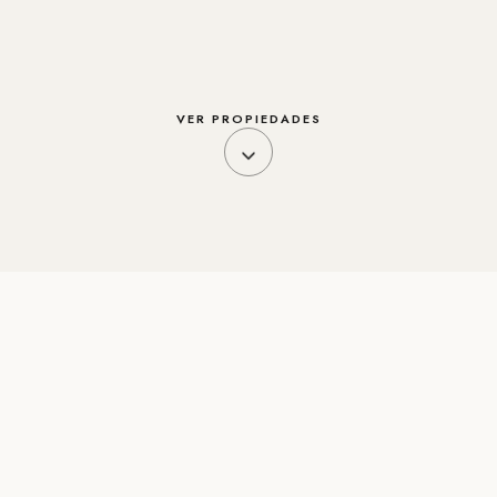
VER PROPIEDADES
CATÁLOGO
Propiedades en esta
urbanización